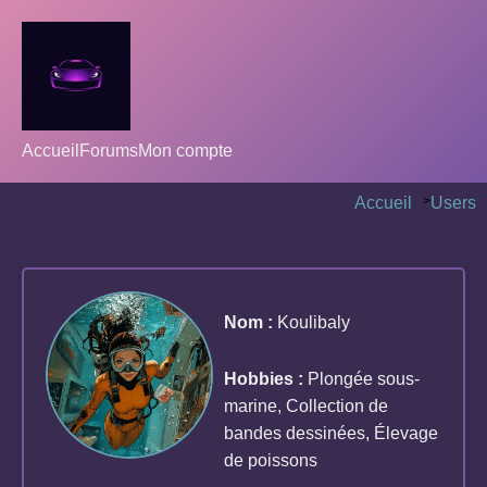
Accueil
Forums
Mon compte
Accueil
>
Users
Nom :
Koulibaly
Hobbies :
Plongée sous-
marine, Collection de
bandes dessinées, Élevage
de poissons