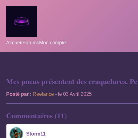
Accueil
Forums
Mon compte
Mes pneus présentent des craquelures. Pe
Posté par :
Reelance
- le 03 Avril 2025
Commentaires (11)
Storm11