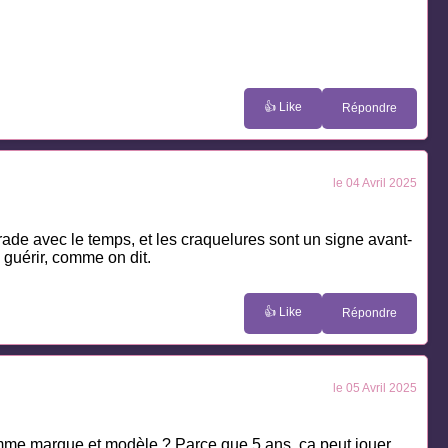
👍 Like
Répondre
le 04 Avril 2025
rade avec le temps, et les craquelures sont un signe avant-
 guérir, comme on dit.
👍 Like
Répondre
le 05 Avril 2025
comme marque et modèle ? Parce que 5 ans, ça peut jouer,