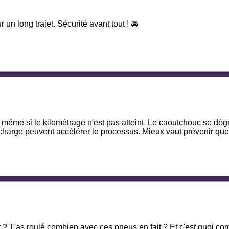
r un long trajet. Sécurité avant tout ! 🚘
 même si le kilométrage n'est pas atteint. Le caoutchouc se dég
la charge peuvent accélérer le processus. Mieux vaut prévenir que
t ? T'as roulé combien avec ces pneus en fait ? Et c'est quoi 