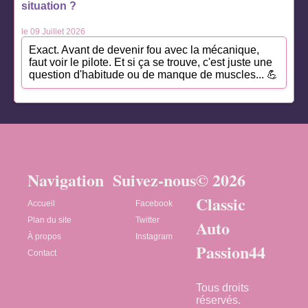
situation ?
le 09 Juillet 2026
Exact. Avant de devenir fou avec la mécanique,
faut voir le pilote. Et si ça se trouve, c'est juste une
question d'habitude ou de manque de muscles... 💪
Navigation
Suivez-nous
© 2026
Classic
Accueil
Facebook
Plan du site
Twitter
Auto
À propos
Instagram
Passion44
Contact
Tous droits
réservés.