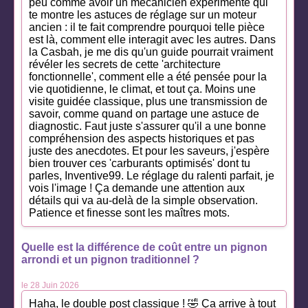
peu comme avoir un mécanicien expérimenté qui
te montre les astuces de réglage sur un moteur
ancien : il te fait comprendre pourquoi telle pièce
est là, comment elle interagit avec les autres. Dans
la Casbah, je me dis qu'un guide pourrait vraiment
révéler les secrets de cette 'architecture
fonctionnelle', comment elle a été pensée pour la
vie quotidienne, le climat, et tout ça. Moins une
visite guidée classique, plus une transmission de
savoir, comme quand on partage une astuce de
diagnostic. Faut juste s'assurer qu'il a une bonne
compréhension des aspects historiques et pas
juste des anecdotes. Et pour les saveurs, j'espère
bien trouver ces 'carburants optimisés' dont tu
parles, Inventive99. Le réglage du ralenti parfait, je
vois l'image ! Ça demande une attention aux
détails qui va au-delà de la simple observation.
Patience et finesse sont les maîtres mots.
Quelle est la différence de coût entre un pignon
arrondi et un pignon traditionnel ?
le 28 Juin 2026
Haha, le double post classique ! 🤣 Ça arrive à tout