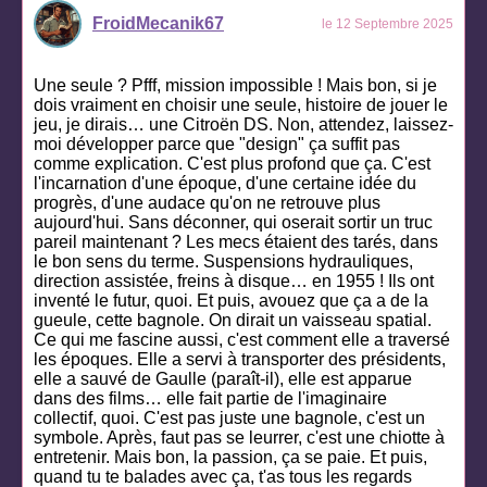
FroidMecanik67
le 12 Septembre 2025
Une seule ? Pfff, mission impossible ! Mais bon, si je
dois vraiment en choisir une seule, histoire de jouer le
jeu, je dirais… une Citroën DS. Non, attendez, laissez-
moi développer parce que "design" ça suffit pas
comme explication. C'est plus profond que ça. C'est
l'incarnation d'une époque, d'une certaine idée du
progrès, d'une audace qu'on ne retrouve plus
aujourd'hui. Sans déconner, qui oserait sortir un truc
pareil maintenant ? Les mecs étaient des tarés, dans
le bon sens du terme. Suspensions hydrauliques,
direction assistée, freins à disque… en 1955 ! Ils ont
inventé le futur, quoi. Et puis, avouez que ça a de la
gueule, cette bagnole. On dirait un vaisseau spatial.
Ce qui me fascine aussi, c'est comment elle a traversé
les époques. Elle a servi à transporter des présidents,
elle a sauvé de Gaulle (paraît-il), elle est apparue
dans des films… elle fait partie de l'imaginaire
collectif, quoi. C'est pas juste une bagnole, c'est un
symbole. Après, faut pas se leurrer, c'est une chiotte à
entretenir. Mais bon, la passion, ça se paie. Et puis,
quand tu te balades avec ça, t'as tous les regards