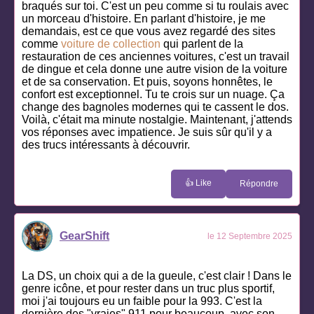
braqués sur toi. C'est un peu comme si tu roulais avec
un morceau d'histoire. En parlant d'histoire, je me
demandais, est ce que vous avez regardé des sites
comme
voiture de collection
qui parlent de la
restauration de ces anciennes voitures, c'est un travail
de dingue et cela donne une autre vision de la voiture
et de sa conservation. Et puis, soyons honnêtes, le
confort est exceptionnel. Tu te crois sur un nuage. Ça
change des bagnoles modernes qui te cassent le dos.
Voilà, c'était ma minute nostalgie. Maintenant, j'attends
vos réponses avec impatience. Je suis sûr qu'il y a
des trucs intéressants à découvrir.
👍 Like
Répondre
GearShift
le 12 Septembre 2025
La DS, un choix qui a de la gueule, c'est clair ! Dans le
genre icône, et pour rester dans un truc plus sportif,
moi j'ai toujours eu un faible pour la 993. C'est la
dernière des "vraies" 911 pour beaucoup, avec son