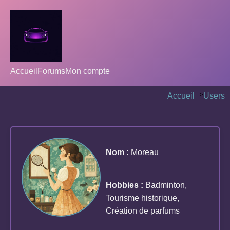
Accueil
Forums
Mon compte
Accueil
>
Users
Nom :
Moreau
Hobbies :
Badminton,
Tourisme historique,
Création de parfums