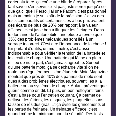
carter alu foiré, ça coûte une blinde à réparer. Après,
faut savoir s'en servir, c'est pas juste serrer jusqu'à ce
que ça clique ! Perso, j'ai une Facom, c'est pas donné,
mais au moins je suis sûr de la précision. J'ai vu des
tests comparatifs où certaines clés à bas prix avaient
des écarts de plus de 20% par rapport à la valeur
affichée, c'est juste bon à flinguer les filetages. Dans
le domaine de l'automobile, une étude a révélé que
35% des problèmes mécaniques sont liés à un
serrage incorrect. C'est dire l'importance de la chose !
En parlant d'outils, un multimètre, c'est aussi
indispensable pour vérifier la tension de la batterie et
le circuit de charge. Une batterie qui lâche en plein
milieu de nulle part, c'est jamais agréable. Surtout
qu'une batterie moto, ça se décharge vite si on ne
roule pas régulièrement. Une étude de Moto Magazine
montrait que près de 40% des pannes de moto sont
dues à des problèmes électriques, souvent liés à la
batterie ou au système de charge. Autant prévenir que
guérir, comme on dit. Et puis, un bon nettoyant freins,
c'est la base pour l'entretien courant. Ça permet de
nettoyer les étriers, les disques, les plaquettes, sans
laisser de résidus gras. Et ça évite les grincements et
les pertes de freinage. Un freinage efficace, c'est
quand même le minimum pour la sécurité. Des tests