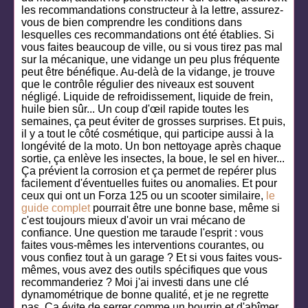
les recommandations constructeur à la lettre, assurez-
vous de bien comprendre les conditions dans
lesquelles ces recommandations ont été établies. Si
vous faites beaucoup de ville, ou si vous tirez pas mal
sur la mécanique, une vidange un peu plus fréquente
peut être bénéfique. Au-delà de la vidange, je trouve
que le contrôle régulier des niveaux est souvent
négligé. Liquide de refroidissement, liquide de frein,
huile bien sûr... Un coup d'œil rapide toutes les
semaines, ça peut éviter de grosses surprises. Et puis,
il y a tout le côté cosmétique, qui participe aussi à la
longévité de la moto. Un bon nettoyage après chaque
sortie, ça enlève les insectes, la boue, le sel en hiver...
Ça prévient la corrosion et ça permet de repérer plus
facilement d'éventuelles fuites ou anomalies. Et pour
ceux qui ont un Forza 125 ou un scooter similaire,
le
guide complet
pourrait être une bonne base, même si
c'est toujours mieux d'avoir un vrai mécano de
confiance. Une question me taraude l'esprit : vous
faites vous-mêmes les interventions courantes, ou
vous confiez tout à un garage ? Et si vous faites vous-
mêmes, vous avez des outils spécifiques que vous
recommanderiez ? Moi j'ai investi dans une clé
dynamométrique de bonne qualité, et je ne regrette
pas. Ça évite de serrer comme un bourrin et d'abîmer