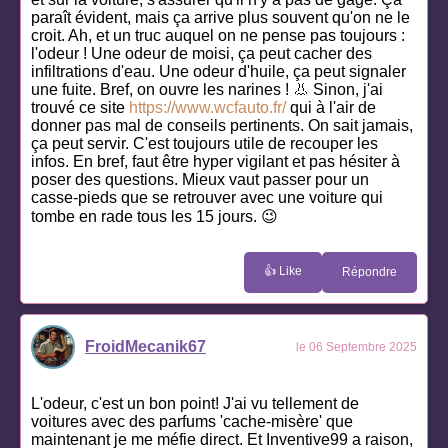
paraît évident, mais ça arrive plus souvent qu'on ne le
croit. Ah, et un truc auquel on ne pense pas toujours :
l'odeur ! Une odeur de moisi, ça peut cacher des
infiltrations d'eau. Une odeur d'huile, ça peut signaler
une fuite. Bref, on ouvre les narines ! 👃 Sinon, j'ai
trouvé ce site
https://www.wcfauto.fr/
qui à l'air de
donner pas mal de conseils pertinents. On sait jamais,
ça peut servir. C'est toujours utile de recouper les
infos. En bref, faut être hyper vigilant et pas hésiter à
poser des questions. Mieux vaut passer pour un
casse-pieds que se retrouver avec une voiture qui
tombe en rade tous les 15 jours. 😉
👍 Like
Répondre
FroidMecanik67
le 06 Septembre 2025
L'odeur, c'est un bon point! J'ai vu tellement de
voitures avec des parfums 'cache-misère' que
maintenant je me méfie direct. Et Inventive99 a raison,