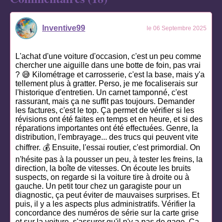
Inventive99
le 06 Septembre 2025
L'achat d'une voiture d'occasion, c'est un peu comme
chercher une aiguille dans une botte de foin, pas vrai
? 😅 Kilométrage et carrosserie, c'est la base, mais y'a
tellement plus à gratter. Perso, je me focaliserais sur
l'historique d'entretien. Un carnet tamponné, c'est
rassurant, mais ça ne suffit pas toujours. Demander
les factures, c'est le top. Ça permet de vérifier si les
révisions ont été faites en temps et en heure, et si des
réparations importantes ont été effectuées. Genre, la
distribution, l'embrayage... des trucs qui peuvent vite
chiffrer. 💰 Ensuite, l'essai routier, c'est primordial. On
n'hésite pas à la pousser un peu, à tester les freins, la
direction, la boîte de vitesses. On écoute les bruits
suspects, on regarde si la voiture tire à droite ou à
gauche. Un petit tour chez un garagiste pour un
diagnostic, ça peut éviter de mauvaises surprises. Et
puis, il y a les aspects plus administratifs. Vérifier la
concordance des numéros de série sur la carte grise
et sur la voiture, s'assurer qu'il n'y a pas de gage. Ça