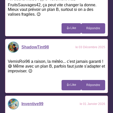
FruitsSauvages42, ça peut vite changer la donne.
Mieux vaut prévoir un plan B, surtout si on a des
valises fragiles. 😉
👍 Like
Répondre
ShadowTint98
le 03 Décembre 2025
VernisRoi96 a raison, la météo... c'est jamais garanti !
😅 Même avec un plan B, parfois faut juste s'adapter et
improviser. 😉
👍 Like
Répondre
Inventive99
le 01 Janvier 2026