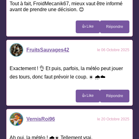
Tout à fait, FroidMecanik67, mieux vaut être informé
avant de prendre une décision. 😊
👍 Like
Répondre
FruitsSauvages42
le 06 Octobre 2025
Exactement ! 👌 Et puis, parfois, la météo peut jouer
des tours, donc faut prévoir le coup. ☀️ 🌧‍☁️
👍 Like
Répondre
VernisRoi96
le 20 Octobre 2025
Ah oui, la météo ! 🌧️☀️ Tellement vrai,