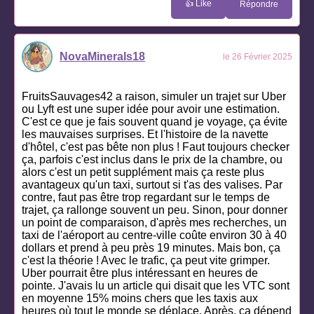
👍 Like
Répondre
NovaMinerals18
le 26 Février 2025
FruitsSauvages42 a raison, simuler un trajet sur Uber
ou Lyft est une super idée pour avoir une estimation.
C'est ce que je fais souvent quand je voyage, ça évite
les mauvaises surprises. Et l'histoire de la navette
d'hôtel, c'est pas bête non plus ! Faut toujours checker
ça, parfois c'est inclus dans le prix de la chambre, ou
alors c'est un petit supplément mais ça reste plus
avantageux qu'un taxi, surtout si t'as des valises. Par
contre, faut pas être trop regardant sur le temps de
trajet, ça rallonge souvent un peu. Sinon, pour donner
un point de comparaison, d'après mes recherches, un
taxi de l'aéroport au centre-ville coûte environ 30 à 40
dollars et prend à peu près 19 minutes. Mais bon, ça
c'est la théorie ! Avec le trafic, ça peut vite grimper.
Uber pourrait être plus intéressant en heures de
pointe. J'avais lu un article qui disait que les VTC sont
en moyenne 15% moins chers que les taxis aux
heures où tout le monde se déplace. Après, ça dépend