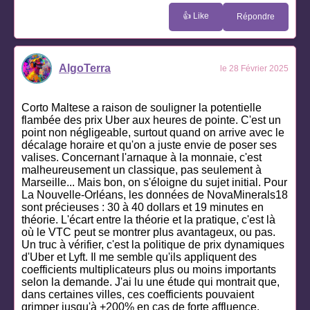
👍 Like
Répondre
AlgoTerra
le 28 Février 2025
Corto Maltese a raison de souligner la potentielle
flambée des prix Uber aux heures de pointe. C'est un
point non négligeable, surtout quand on arrive avec le
décalage horaire et qu'on a juste envie de poser ses
valises. Concernant l'arnaque à la monnaie, c'est
malheureusement un classique, pas seulement à
Marseille... Mais bon, on s'éloigne du sujet initial. Pour
La Nouvelle-Orléans, les données de NovaMinerals18
sont précieuses : 30 à 40 dollars et 19 minutes en
théorie. L'écart entre la théorie et la pratique, c'est là
où le VTC peut se montrer plus avantageux, ou pas.
Un truc à vérifier, c'est la politique de prix dynamiques
d'Uber et Lyft. Il me semble qu'ils appliquent des
coefficients multiplicateurs plus ou moins importants
selon la demande. J'ai lu une étude qui montrait que,
dans certaines villes, ces coefficients pouvaient
grimper jusqu'à +200% en cas de forte affluence.